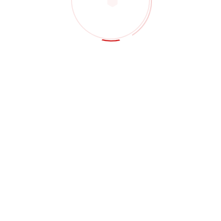
ments
elit. Duis id lacinia turpis, mollis vulputate neque. Sed
que, quis ultricies turpis. Praesent accumsan ligula turpis,